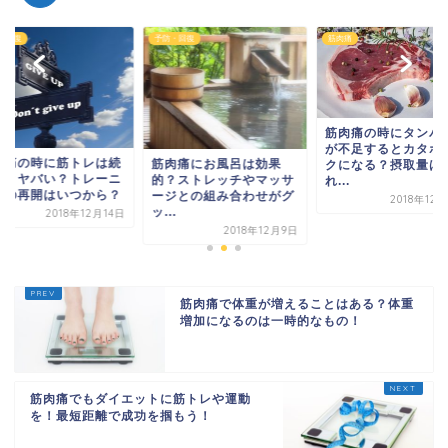
・回復
予防・回復
筋肉痛
筋肉痛の時にタンパ
が不足するとカタボ
肉痛の時に筋トレは続
筋肉痛にお風呂は効果
クになる？摂取量は
るとヤバい？トレーニ
的？ストレッチやマッサ
れ...
グの再開はいつから？
ージとの組み合わせがグ
2018年12
ッ...
2018年12月14日
2018年12月9日
筋肉痛で体重が増えることはある？体重
増加になるのは一時的なもの！
筋肉痛でもダイエットに筋トレや運動
を！最短距離で成功を掴もう！