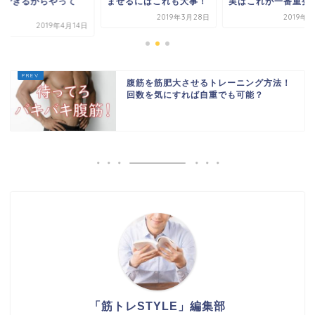
でできるからやって
ませるにはこれも大事！
実はこれが一番重要
.
2019年3月28日
2019年
2019年4月14日
腹筋を筋肥大させるトレーニング方法！
回数を気にすれば自重でも可能？
「筋トレSTYLE」編集部