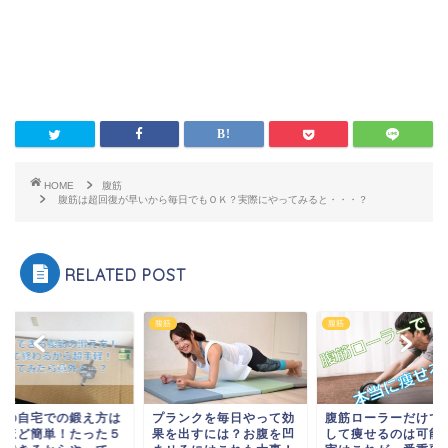
HOME
腹筋
腹筋は超回復が早いから毎日でもＯＫ？実際にやってみると・・・？
RELATED POST
腹筋
腹筋
筋の自宅での鍛え方は
プランクを毎日やって効
腹筋ローラーだけで
くほど簡単！たった５
果を出すには？お腹を凹
して痩せるのは可能