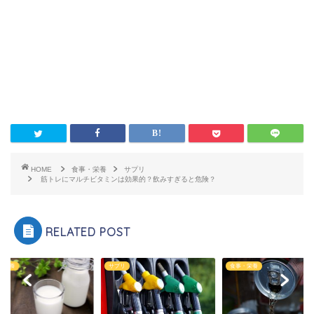
HOME
食事・栄養
サプリ
筋トレにマルチビタミンは効果的？飲みすぎると危険？
RELATED POST
・栄養
サプリ
食事・栄養