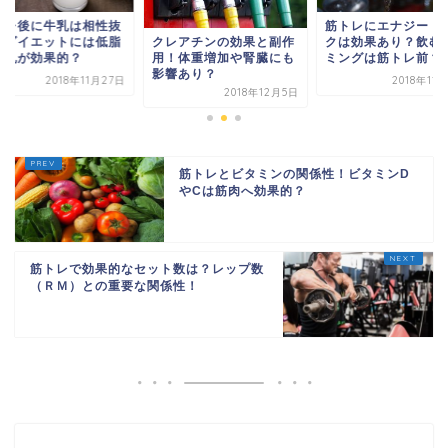
トレ後に牛乳は相性抜
筋トレにエナジード
？ダイエットには低脂
クは効果あり？飲む
クレアチンの効果と副作
牛乳が効果的？
ミングは筋トレ前？
用！体重増加や腎臓にも
影響あり？
2018年11月27日
2018年11
2018年12月5日
筋トレとビタミンの関係性！ビタミンD
やCは筋肉へ効果的？
筋トレで効果的なセット数は？レップ数
（ＲＭ）との重要な関係性！