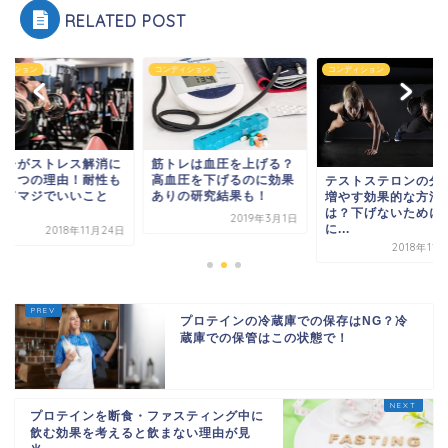
RELATED POST
ディション
コンディション
コンディション
トレがストレス解消に
筋トレは血圧を上げる？
る７つの理由！耐性も
高血圧を下げるのに効果
テストステロンの分
いてマジでいいこと
ありの研究結果も！
増やす効果的な方法
.
は？下げないために
2019年3月1日
に...
2018年11月24日
2018年11
プロテインの冷蔵庫での保存はNG？冷
蔵庫での保管はこの状態で！
プロテインを断食・ファスティング中に
飲む効果を考えると飲まない理由が見