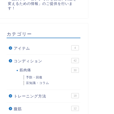
変えるための情報」のご提供を行いま
す！
カテゴリー
アイテム
4
コンディション
42
筋肉痛
30
予防・回復
豆知識・コラム
トレーニング方法
18
腹筋
12