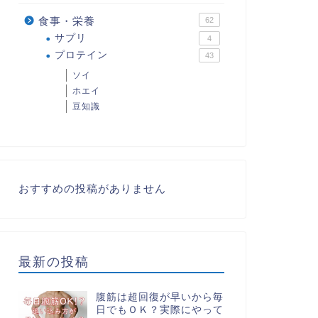
食事・栄養
62
サプリ
4
プロテイン
43
ソイ
ホエイ
豆知識
おすすめの投稿がありません
最新の投稿
腹筋は超回復が早いから毎
日でもＯＫ？実際にやって